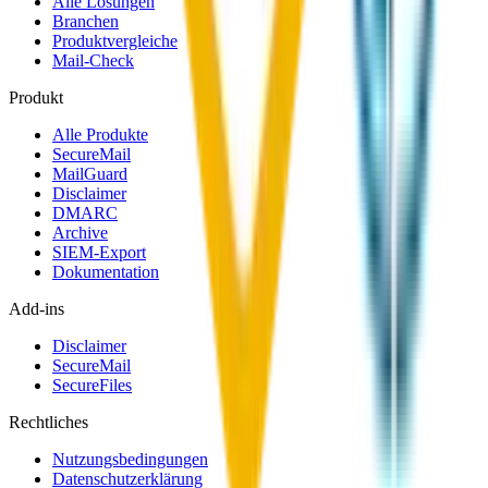
Alle Lösungen
Branchen
Produktvergleiche
Mail-Check
Produkt
Alle Produkte
SecureMail
MailGuard
Disclaimer
DMARC
Archive
SIEM-Export
Dokumentation
Add-ins
Disclaimer
SecureMail
SecureFiles
Rechtliches
Nutzungsbedingungen
Datenschutzerklärung