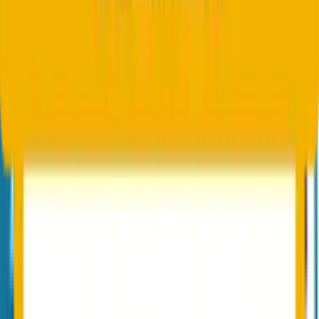
Kritische Empfehlungen gehen automatisch an die in der
Konfiguration hinterlegten Empfänger.
Forensic Reports
Eingehende Forensic-Reports werden inklusive Header-Details
erfasst und analysiert.
Conbool DMARC im Unterschied zu
klassischen Anbietern
Vier strukturelle Vorteile gegenüber externen DMARC-Tools.
Permanent kostenlos
DMARC-Reporting ist Bestandteil jedes Conbool-Tenants. Keine
Subscription, kein Pay-per-Domain, keine Volumenstaffelung.