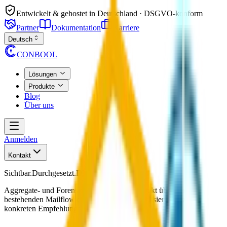
Entwickelt & gehostet in Deutschland · DSGVO-konform
Partner
Dokumentation
Karriere
Deutsch
CONBOOL
Lösungen
Produkte
Blog
Über uns
Anmelden
Kontakt
Sichtbar.
Durchgesetzt.
DMARC.
Aggregate- und Forensic-Reports werden direkt über den
bestehenden Mailflow erfasst, in Charts visualisiert und zu
konkreten Empfehlungen verdichtet.