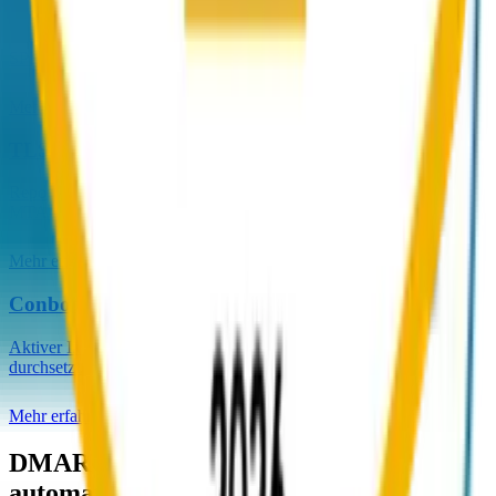
Erzwungene TLS-Verschlüsselung für den Transport, ergänzend zu
SPF, DKIM und DMARC.
Mehr erfahren
TLS-RPT
Reporting über fehlgeschlagene TLS-Verbindungen, ergänzend zu
MTA-STS und DANE.
Mehr erfahren
Conbool MailGuard
Aktiver Inbound-Schutz, der DMARC-Erkenntnisse direkt
durchsetzt.
Mehr erfahren
DMARC-Reporting professionell
automatisieren.