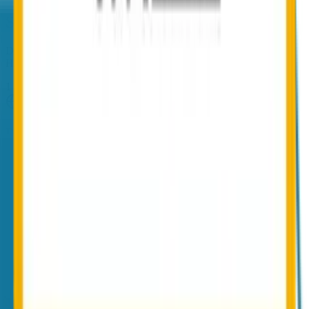
So funktioniert Conbool DMARC
Drei Schritte, anschließend läuft das Reporting automatisch im
Hintergrund.
1
DMARC-Record setzen
Ein TXT-Eintrag im DNS mit rua-Adresse innerhalb der Tenant-
Domain genügt. Conbool zeigt den exakten Eintrag im Setup-
Wizard.
2
Reports laufen automatisch ein
Mailprovider übermitteln tägliche DMARC-Reports an die Tenant-
Domain. Conbool erfasst sie über den bestehenden Mailflow.