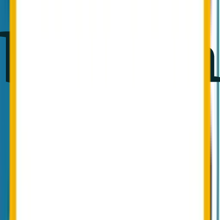
Datenpfad bleibt im Haus
Reports laufen über den bestehenden Mailflow. Originalmails
verbleiben im Postfach. Kein zusätzlicher Subprocessor.
Sofort einsatzbereit
Ein DNS-TXT-Record genügt. Keine Vertragserweiterung, kein
Onboarding-Prozess, keine Setup-Beratung.
DSGVO-konform
Datenverarbeitung in der EU. Retention konfigurierbar. Vollständig
integriert in das Conbool-RBAC- und Audit-Modell.