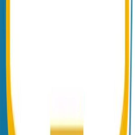
Phishing- & Spoofing-Schutz
DMARC stoppt Domain-Spoofing — kombiniert mit aktiver
Phishing-Abwehr.
Mehr erfahren
CEO-Fraud-Schutz
Gefälschte Absenderdomains bei BEC und CEO-Fraud zuverlässig
blocken.
Mehr erfahren
DANE und TLSA
DNSSEC-verankerte Transportverschlüsselung als Ergänzung zur
DMARC-Authentifizierung.
Mehr erfahren
MTA-STS