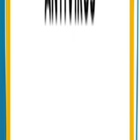
Mehr erfahren
DMARC Record erstellen
Den DMARC-TXT-Record richtig aufbauen — alle Tags und der
sichere Weg zu p=reject.
Mehr erfahren
EasyDMARC-Alternative
DMARC-Auswertung aus der EU, ohne US-Cloud und mit
Aktivschutz.
Mehr erfahren
dmarcian vs. EasyDMARC
Die gängigen DMARC-Tools im Vergleich — und wo Conbool
DMARC steht.
Mehr erfahren