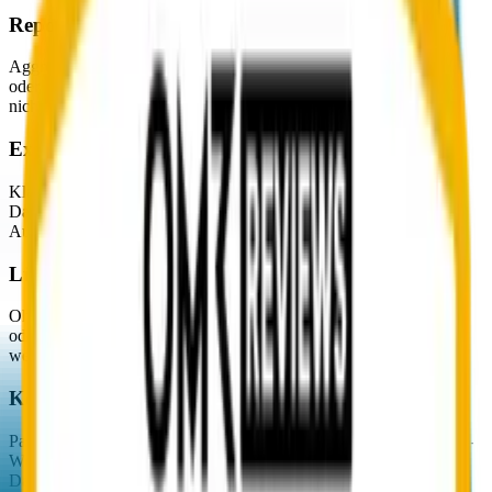
Reports im XML-Format
Aggregate-Reports sind maschinenlesbare XML-Dateien in ZIP-
oder GZIP-Archiven. Eine manuelle Auswertung im Postfach ist
nicht praktikabel.
Externe Subprocessor
Klassische DMARC-Tools verarbeiten Reports bei Drittanbietern.
Das erweitert den Datenpfad und erfordert zusätzliche
Auftragsverarbeitungsverträge.
Lückenhafte Auswertung
Ohne kontinuierliche Analyse bleibt der Schritt zu p=quarantine
oder p=reject ein Risiko. Legitime Mailströme könnten geblockt
werden.
Kein Frühwarnsystem
Pass-Rate-Drops und neue Sendequellen weisen früh auf Phishing-
Wellen hin, gehen ohne automatische Auswertung jedoch im
Datenmeer unter.