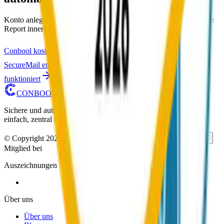
Konto anlegen, DMARC-Record setzen, anschließend ist der erste
Report innerhalb von 24 Stunden im Dashboard verfügbar.
Conbool kostenlos testen
Beratung anfragen
SecureMail entdecken
MailGuard entdecken
Wie DMARC
funktioniert
CONBOOL
Sichere und automatisierte E-Mail-Sicherheit für Unternehmen –
einfach, zentral und zuverlässig.
© Copyright 2026 Conbool. Alle Rechte vorbehalten.
Deutsch
Mitglied bei
Auszeichnungen
Über uns
Über uns