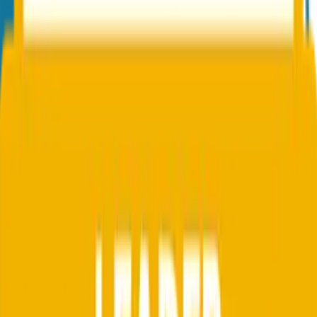
3
Auswertung und Empfehlungen
Charts, Drilldowns und konkrete Empfehlungen erscheinen direkt
im Dashboard. Kritische Ereignisse lösen automatisch
Benachrichtigungen aus.
Was Conbool DMARC liefert
Alles, was zur produktiven Auswertung von DMARC-Reports
nötig ist.
Zero-Touch-Setup
Conbool ist bereits der MX. Ein TXT-Record genügt für die
Erfassung. Kein zweiter Anbieter, kein Subprocessor.