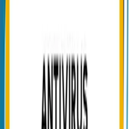
FAQ
Was sind DMARC-Aggregate-Reports?
Wie werden Forensic-Reports verarbeitet?
Welche Voraussetzungen bestehen für den Einsatz?
Kann ein bestehender DMARC-Anbieter parallel weiterlaufen?
Wie lange werden Reports gespeichert?
Welche Rolle benötigt der Zugriff auf DMARC Reports?
Weiterführende Themen
Mehr zu den Transportschutz-Mechanismen, die der Mail-Check
bewertet.
DMARC E-Mail-Authentifizierung
SPF, DKIM und DMARC korrekt ausrichten — Schritt für Schritt
zu p=reject.