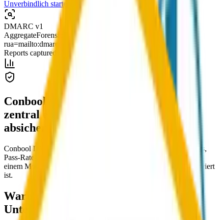
Unverbindlich starten
Kontaktieren Sie uns
DMARC v1
Aggregate
Forensic
Alerts
rua=mailto:dmarc@…
Reports captured
Conbool DMARC: DMARC-Reports
zentral erfassen, analysieren und
absichern.
Conbool DMARC bündelt Aggregate-Reports, Forensic-Reports,
Pass-Rate-Analysen und konkrete Handlungsempfehlungen in
einem Modul, das in jedem Conbool-Tenant standardmäßig aktiviert
ist.
Warum DMARC-Reporting in vielen
Unternehmen scheitert