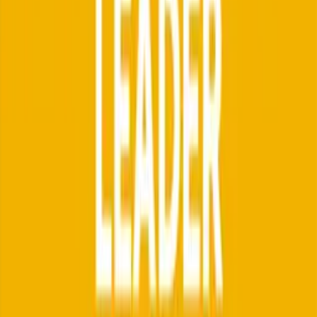
Charts und Drilldowns
Pass-Rate-Verlauf, Top-Source-IPs mit Geo, SPF/DKIM-
Alignment-Matrix und Domain-Drilldown.
Authentifizierungs-Analyse
SPF und DKIM werden je Sendequelle aufgeschlüsselt, Alignment-
Probleme sind unmittelbar erkennbar.
Konkrete Empfehlungen
Move-to-Quarantine- und Move-to-Reject-Empfehlungen bei
stabiler Pass-Rate. Erkennung verdächtiger Sendequellen.
Alerts per E-Mail