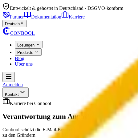
Entwickelt & gehostet in Deutschland · DSGVO-konform
Partner
Dokumentation
Karriere
Deutsch
CONBOOL
Lösungen
Produkte
Blog
Über uns
Anmelden
Kontakt
Karriere bei Conbool
Verantwortung zum Anpacken.
Freiheit zu
Conbool schützt die E-Mail-Kommunikation von Kanzleien, Praxen, 
zu den Gründern.