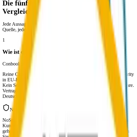
Die fünf häufigsten Fragen im direkten
Vergleich.
Jede Aussage zu NoSpamProxy verweist auf eine öffentliche
Quelle, jeder Conbool-Anspruch ist über Demo nachprüfbar.
1
Wie ist die Architektur aufgebaut?
Conbool SecureMail
Reine Cloud-Lösung. Conbool betreibt die gesamte E-Mail-Security
in EU-Rechenzentren auf ISO-27001-zertifizierter Infrastruktur.
Kein Server-Setup beim Kunden, keine Appliance, keine Hardware.
Vertragspartner und Datenverarbeiter ist die Conbool GmbH in
Deutschland.
NoSpamProxy
NoSpamProxy
NoSpamProxy wird typischerweise als On-Premise-Lösung beim
Kunden installiert. Daneben bietet Net at Work auch Cloud- bzw.
gehostete Optionen an. Welche Variante für Sie passt, entscheiden
Sie selbst.