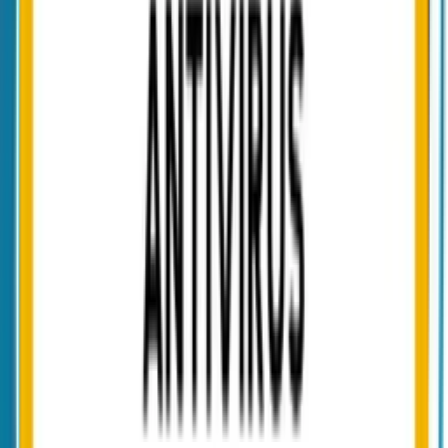
DMARC-Reports in derselben Plattform wollen.
Ein integriertes Nachrichtenportal als Empfänger-Fallback
für Empfänger ohne S/MIME- oder PGP-Zertifikat Ihren
Workflow vereinfacht.
Sie Multi-Mandanten-Architektur für Konzerne mit
Tochtergesellschaften oder MSP-Modelle mit getrennten
Policies und einheitlichem Audit brauchen.
NoSpamProxy passt, wenn …
Sie On-Premise-Betrieb mit voller Datenhoheit über das
eigene Gateway brauchen.
Sie das etablierte Net-at-Work-Ökosystem und Support
aus Paderborn bevorzugen.
Sie bereits in NoSpamProxy-Server-Infrastruktur
investiert haben und diese weiternutzen möchten.
Eine Modul-Suite (Protection, Encryption, Large Files)
aus einer Hand strategisch passt.
Passend dazu