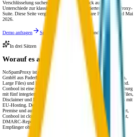
Verschlüsselung suchen, lohnt der direkte Blick auf die
Unterschiede zur klassisch On-Premise-orientierten NoSpamProxy-
Suite. Diese Seite vergleicht öffentlich belegbare Punkte, Stand Mai
2026.
Demo anfragen
SecureMail im Detail
Stand: Mai 2026
In drei Sätzen
Worauf es ankommt.
NoSpamProxy ist eine etablierte DACH-Suite der Net at Work
GmbH aus Paderborn mit drei Modulen (Protection, Encryption,
Large Files) und langer Marktpräsenz im On-Premise-Mittelstand.
Conbool ist eine vollwertige E-Mail-Sicherheits-Suite aus Hamburg
mit fünf integrierten Modulen: MailGuard, SecureMail, SecureFiles,
Disclaimer und DMARC Reports. Beide sind deutsche GmbHs mit
EU-Hosting. Der Unterschied: NoSpamProxy ist primär On-
Premise und auf Filterung, Encryption und Large Files fokussiert,
Conbool ist cloud-native mit zusätzlichem Signatur-Management,
DMARC-Reports und integriertem Web-Reader für externe
Empfänger ohne Zertifikat.