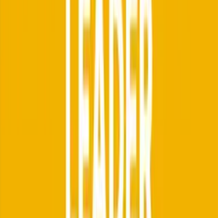
Aktuelle Preisstaffel über den Anbieter erfragen.
Warum das wichtig ist: NoSpamProxy rechnet typisch pro Postfach
plus Server-/Hosting-Kosten beim On-Premise-Betrieb. Conbool
rechnet als cloud-native Suite ohne eigene Server-Infrastruktur. Bei
vergleichbarem Funktionsumfang entfällt bei Conbool der TCO-
Anteil für Hardware, Patches, TLS-Rotation und Server-Wartung.
5
Wie aufwendig sind Setup und Wartung?
Conbool SecureMail
Reiner Cloud-Service. Outlook-Add-in wird zentral verteilt,
Konfiguration läuft über das Admin-Portal. Erste Mitarbeiter können
binnen weniger Stunden produktiv sein. Keine Server-Wartung,
keine Patches, keine TLS-Zertifikats-Rotation auf Kundenseite.
NoSpamProxy
NoSpamProxy
Bei der On-Premise-Variante ist eine klassische Installation und