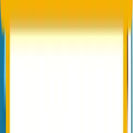
1
1. NoSpamProxy-Konfiguration und aktive
Module dokumentieren
Erfassen Sie die aktiv genutzten Module (Protection,
Encryption, Large Files), Lizenz-Staffel, Mail-Flow-Regeln,
AD-Anbindung und Routing-Konfiguration. Diese Inventur
ist Basis für die spätere Conbool-Konfiguration und auch
nützlich für die Compliance-Dokumentation.
2
2. Bestehende S/MIME-Zertifikate und PGP-
Keys exportieren
Exportieren Sie alle aktiven S/MIME-Zertifikate und PGP-
Schlüssel aus der NoSpamProxy-Schlüsselverwaltung. Diese
werden im Conbool-Tenant importiert, damit Empfänger-
Verschlüsselung und interne Signaturen ohne Bruch
weiterlaufen.
3