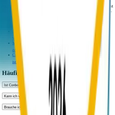
NoSpamProxy wird häufig mit SEPPmail, Hornetsecurity, Mimecast
und Cryptshare abgewogen. Hier sind die direkten Vergleichsseiten.
SEPPmail vs. Conbool
Schweizer Anbieter im Encryption-
Markt.
Vergleich öffnen
Hornetsecurity vs. Conbool
Deutscher Voll-Suite-
Wettbewerber.
Vergleich öffnen
Mimecast vs. Conbool
Globaler SEG im Vergleich.
Vergleich
öffnen
Cryptshare vs. Conbool
Wenn auch Files-Versand relevant
ist.
Vergleich öffnen
Häufige Fragen
Ist Conbool DSGVO-konform?
Kann ich von NoSpamProxy zu Conbool migrieren?
Brauche ich für Conbool eigene Server?