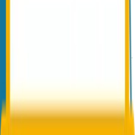
Welche Verschlüsselungs-Verfahren werden
unterstützt?
Conbool SecureMail
TLS (Transport-Verschlüsselung), S/MIME und PGP für Ende-zu-
Ende-Verschlüsselung. Zusätzlich ein integriertes Nachrichtenportal
als Empfänger-Fallback: Empfänger ohne S/MIME-Zertifikat oder
PGP-Key erhalten einen sicheren Link zum geschützten Web-Portal.
NoSpamProxy
NoSpamProxy
NoSpamProxy unterstützt klassisch TLS, S/MIME und PGP. Das
Encryption-Modul deckt sowohl interne als auch externe
Verschlüsselung ab. In diesem Bereich sind die Kern-Verfahren
beider Lösungen ähnlich.
Quelle: nospamproxy.de, Funktionsbeschreibung Encryption-
Modul.