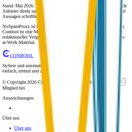
Stand: Mai 2026. Für die finale Entscheidung empfehlen wir, beide
Anbieter direkt nach den für Sie relevanten Punkten zu fragen und
Aussagen schriftlich bestätigen zu lassen.
NoSpamProxy ist eine Marke der Net at Work GmbH, Paderborn.
Conbool ist eine Marke der Conbool GmbH. Diese Seite ist ein
redaktioneller Vergleich, kein offizielles NoSpamProxy- oder Net-
at-Work-Material.
CONBOOL
Sichere und automatisierte E-Mail-Sicherheit für Unternehmen –
einfach, zentral und zuverlässig.
© Copyright 2026 Conbool. Alle Rechte vorbehalten.
Deutsch
Mitglied bei
Auszeichnungen
Über uns
Über uns