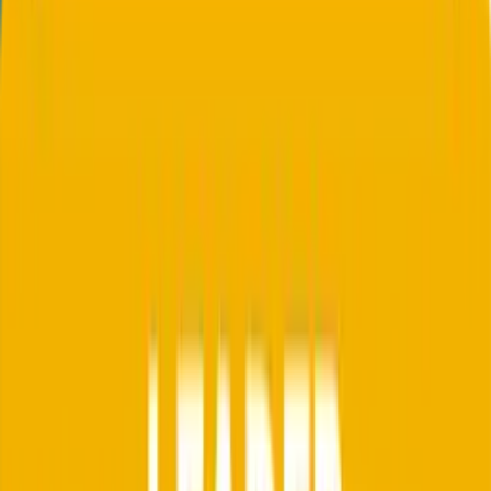
Warum das wichtig ist: TLS, S/MIME und PGP sind etablierte
Standards und bei beiden Anbietern verfügbar. Der Unterschied liegt
im Empfänger-Fallback. Wer kein Zertifikat hat, braucht entweder
ein Web-Portal oder einen alternativen Zustellweg.
4
Wie ist die Lizenzierung aufgebaut?
Conbool SecureMail
Suite-Lizenz pro Postfach mit zubuchbaren Modulen. MailGuard,
SecureMail, SecureFiles, Disclaimer und DMARC Reports laufen
in einer Plattform mit einer Vertragsbeziehung. Multi-Tenant-fähig
mit Policies pro Mandant für Konzerne und MSPs.
NoSpamProxy
NoSpamProxy
NoSpamProxy wird klassisch pro Postfach (bzw. nach Lizenz-
Staffeln) abgerechnet, ergänzt um die aktiven Module. Bei On-
Premise-Betrieb kommen Server- bzw. Hosting-Kosten hinzu.
Genaue Konditionen verhandelt der Anbieter direkt.
Quelle: nospamproxy.de, Lizenzmodell und Preisanfrage.