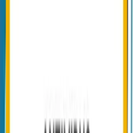
oder Cloud-Tenant auslaufen lassen
Sobald alle Postfächer migriert sind und Audit-Log archiviert
ist, kann der On-Premise-Server kontrolliert deaktiviert
werden. Cloud-Variante: Tenant zum Vertragsende kündigen.
Aufbewahrungs-Daten gemäß DSGVO Art. 30 archivieren.
Diese Schritte gelten für aktuelle NoSpamProxy-Versionen. Bei
Konnektoren zu DMS-Systemen, Archivierung oder spezifischen
32Guards-Konfigurationen prüfen wir die Integration im
Beratungsgespräch.
Entscheidungs-Hilfe
Wann Conbool, wann NoSpamProxy.
Conbool SecureMail passt, wenn …
Sie eine cloud-native Suite ohne eigenen Server-Betrieb
suchen und sich Patches, Zertifikats-Rotation und Hardware-
Aufwand sparen wollen.
Sie zusätzlich zu Filterung, Verschlüsselung und
Dateitransfer auch zentrales Signatur-Management und