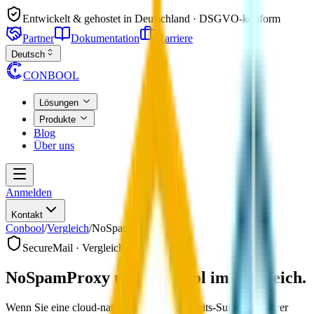
Entwickelt & gehostet in Deutschland · DSGVO-konform
Partner
Dokumentation
Karriere
Deutsch
CONBOOL
Lösungen
Produkte
Blog
Über uns
Anmelden
Kontakt
Conbool
/
Vergleich
/
NoSpamProxy
SecureMail · Vergleich
NoSpamProxy und Conbool im Vergleich.
Wenn Sie eine cloud-native E-Mail-Sicherheits-Suite mit nativer