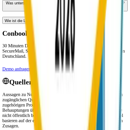
Was unterscheidet das Conbool-Nachrichtenportal von NoSpamProxy?
Wie ist die Lizenzierung im Vergleich?
Conbool im eigenen Setup ansehen.
30 Minuten Demo. Cloud-native Suite-Stack mit MailGuard,
SecureMail, SecureFiles, Disclaimer und DMARC. EU-Hosting in
Deutschland.
Demo anfragen
SecureMail im Detail
Quellen und Fairness-Hinweis
Aussagen zu NoSpamProxy basieren ausschließlich auf öffentlich
zugänglichen Quellen: nospamproxy.de, netatwork.de sowie die
zugehörigen Produkt- und Modulbeschreibungen. Auf
Behauptungen über interne Prozesse oder Architektur-Details, die
nicht öffentlich belegt sind, wird verzichtet. Aussagen zu Conbool
basieren auf der eigenen Produktdokumentation und vertraglichen
Zusagen.