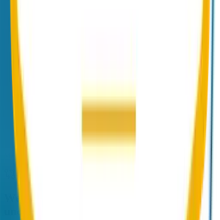
Sensible PDFs verschlüsselt versenden, ohne Empfänger-Konto.
Mehr erfahren
Secure Message Portal
Empfänger-Web-Reader für Schlüssel-lose Empfänger.
Mehr erfahren
Verschlüsselung für Thunderbird
Ohne Add-on und ohne Zertifikate auf den Endgeräten.
Mehr erfahren
Auch im Vergleich
Weitere E-Mail-Security-Alternativen
und Cross-Vergleiche.