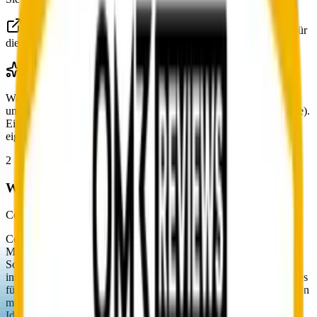
Quelle: nospamproxy.de / netatwork.de, Produktseiten. Bitte für
die konkrete Hosting-Option direkt beim Anbieter prüfen.
Warum das wichtig ist: On-Premise gibt volle Hoheit über Daten
und Konfiguration, kostet aber Betrieb (Server, Patches, Zertifikate).
Eine reine Cloud-Lösung ist schneller einsatzbereit und ohne
eigenen Server-Betrieb dokumentierbar.
2
Wie ist die Modul-Struktur?
Conbool SecureMail
Conbool liefert die volle E-Mail-Sicherheits-Suite in einem Stack:
MailGuard für Filterung, Anti-Spam, Anti-Malware und BEC-
Schutz, SecureMail für Verschlüsselung (S/MIME, OpenPGP) mit
integriertem Nachrichtenportal als Empfänger-Fallback, SecureFiles
für den Versand großer Anhänge, Disclaimer für zentrale Signaturen
mit AD/HR-Anbindung und DMARC Reports für Outbound-
Identität. Suite-Lizenz pro Postfach mit zubuchbaren Modulen, ein