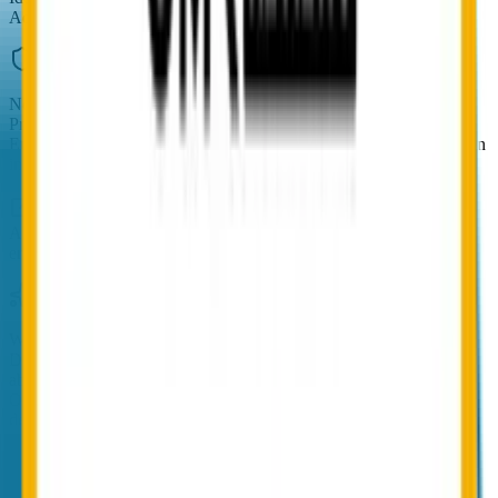
Admin-Portal, ein Audit-Log, eine Vertragsbeziehung.
NoSpamProxy
NoSpamProxy
NoSpamProxy ist typischerweise in drei Modulen organisiert:
Protection (Spam-, Malware- und Anti-Phishing-Schutz),
Encryption (S/MIME, PGP) sowie Large Files. Die Module werden
in der Regel im Paket lizenziert.
Quelle: nospamproxy.de, Produkt- und Modulübersicht.
Aktuelle Modul- und Paket-Konditionen über den Anbieter
erfragen.
Warum das wichtig ist: Conbool bringt mit Disclaimer-Modul und
DMARC-Reports zwei Disziplinen mit, die NoSpamProxy nicht
abdeckt. Wer zentrale Signaturen mit AD/HR-Anbindung und
Outbound-Identitätsschutz aus derselben Plattform betreiben will,
deckt das mit Conbool ab. Wer auf Filterung, Verschlüsselung und
Large Files fokussiert ist, kommt mit NoSpamProxys Drei-Modul-
Schnitt aus.
3