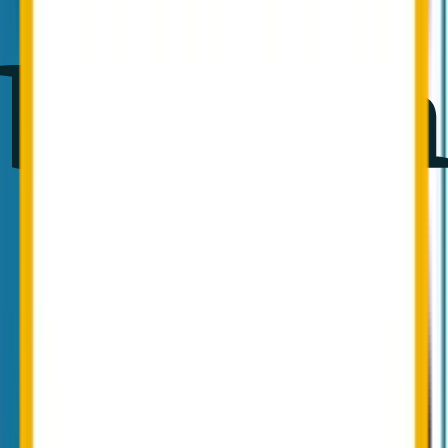
3. MX-Routing auf Conbool umlegen (Parallel-
Betrieb für Test-Phase)
Conbool wird zunächst für eine Pilotgruppe (z. B. eine
Subdomain oder ausgewählte Postfächer) aktiviert.
NoSpamProxy bleibt produktiv. Nach erfolgreicher Test-
Phase wird MX-Routing für die Hauptdomain schrittweise
umgestellt.
4
4. Domain-Konfiguration in Conbool
importieren
Module (MailGuard, SecureMail, SecureFiles, Disclaimer)
werden im Conbool-Admin-Portal aktiviert. Filterregeln,
Disclaimer und Verschlüsselungs-Richtlinien werden anhand
der NoSpamProxy-Inventur übernommen. Outlook-Add-in
wird zentral verteilt.
5
5. NoSpamProxy-Server kontrolliert abschalten