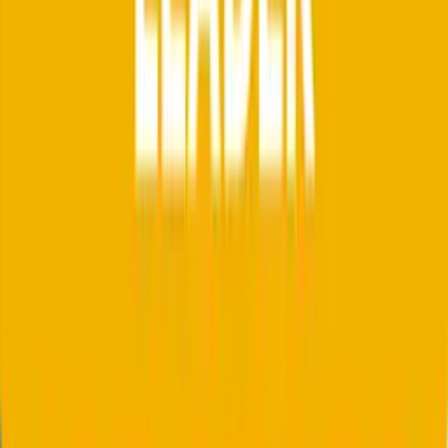
Konfiguration nötig (Server, AD-Anbindung, Mail-Routing,
Zertifikate). Die Cloud- bzw. gehostete Variante reduziert diesen
Aufwand laut Anbieter.
Quelle: nospamproxy.de / netatwork.de, Installationshinweise
und Cloud-Produktseite.
Warum das wichtig ist: Setup- und Wartungsaufwand sind direkter
Kostenfaktor. Cloud spart Server-Betrieb und Patch-Zyklus, On-
Premise gibt vollständige Datenhoheit und Kontrolle über das
eigene Gateway.
Migrations-Checkliste
Was beim Wechsel von NoSpamProxy zu
beachten ist.
Eine NoSpamProxy-Ablösung läuft typischerweise in fünf
Schritten, unabhängig davon, ob Sie eine On-Premise-Installation
oder die Cloud-Variante einsetzen.