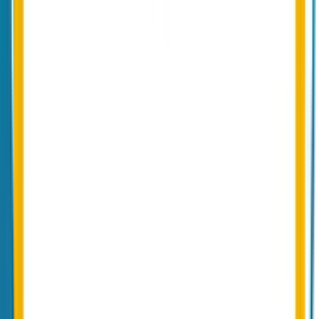
Conbool SecureMail für Branche und
Anwendungsfall.
NIS2-konforme E-Mail-Verschlüsselung
TLS, S/MIME und PGP mit EU-Hosting und Audit-Log für NIS2-
Pflichten.
Mehr erfahren
Sicheres Nachrichtenportal
Empfänger ohne S/MIME oder PGP-Key lesen Nachrichten im
geschützten Web-Portal.
Mehr erfahren
E-Mail-Security für Maschinenbau
Verschlüsselter Schriftverkehr mit Lieferanten, Kunden und Partnern
im DACH-Mittelstand.