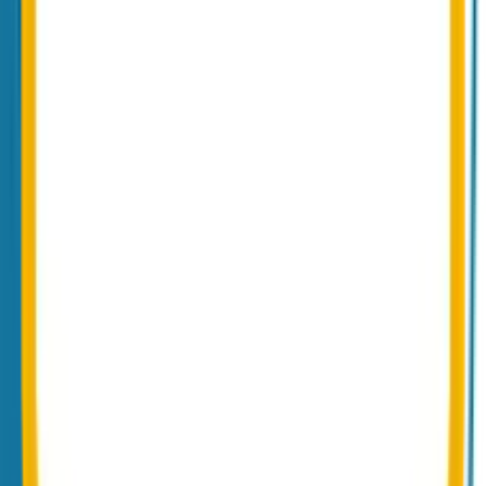
Mehr erfahren
SEPPmail-Alternative
SaaS-SecureMail aus der EU, ohne Appliance-Pflege.
Mehr erfahren
NIS-2 E-Mail-Verschlüsselung
S/MIME, PGP und Domain-Verschlüsselung nach NIS-2
angemessen.
Mehr erfahren
NIS-2 E-Mail-Sicherheit
NIS-2-konforme E-Mail-Sicherheit mit Audit-Trail.
Mehr erfahren
PDF-Verschlüsselung